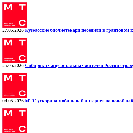
27.05.2026
Кузбасские библиотекари победили в грантовом
25.05.2026
Сибиряки чаще остальных жителей России стра
04.05.2026
МТС ускорила мобильный интернет на новой на