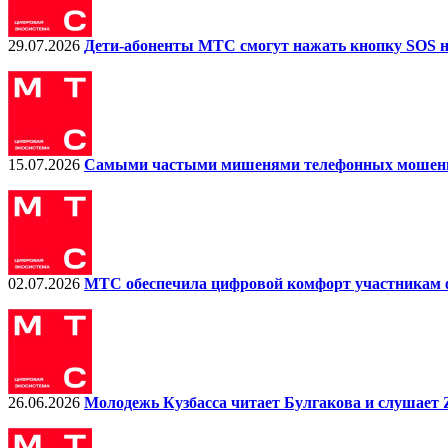
29.07.2026
Дети-абоненты МТС смогут нажать кнопку SOS на
15.07.2026
Самыми частыми мишенями телефонных мошенни
02.07.2026
МТС обеспечила цифровой комфорт участникам 
26.06.2026
Молодежь Кузбасса читает Булгакова и слушает Z