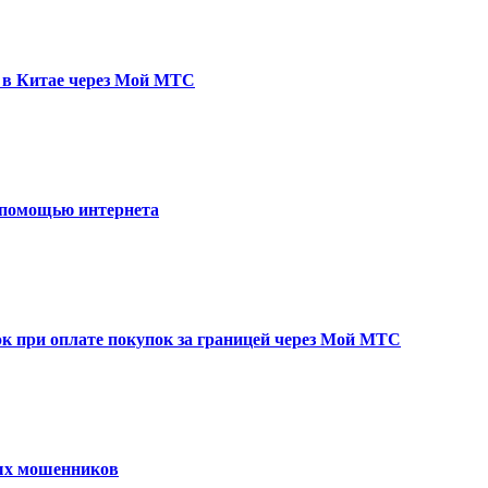
у в Китае через Мой МТС
с помощью интернета
 при оплате покупок за границей через Мой МТС
ых мошенников