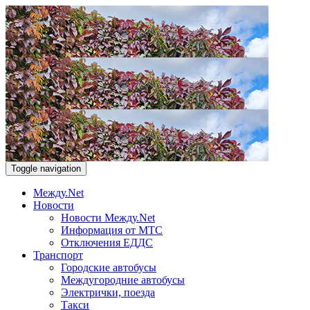
Toggle navigation
Между.Net
Новости
Новости Между.Net
Информация от МТС
Отключения ЕДДС
Транспорт
Городские автобусы
Междугородние автобусы
Электрички, поезда
Такси