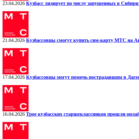
23.04.2026
Кузбасс лидирует по числу запущенных в Сибир
21.04.2026
Кузбассовцы смогут купить сим-карту МТС на А
17.04.2026
Кузбассовцы могут помочь пострадавшим в Даге
16.04.2026
Трое кузбасских старшеклассников прошли онла