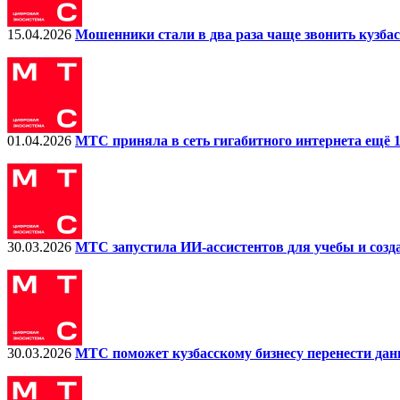
15.04.2026
Мошенники стали в два раза чаще звонить кузба
01.04.2026
МТС приняла в сеть гигабитного интернета ещё 1
30.03.2026
МТС запустила ИИ-ассистентов для учебы и созд
30.03.2026
МТС поможет кузбасскому бизнесу перенести дан