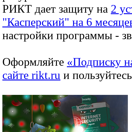
РИКТ дает защиту на
2 ус
"Касперский" на 6 месяце
настройки программы - зв
Оформляйте
«Подписку н
сайте rikt.ru
и пользуйтесь