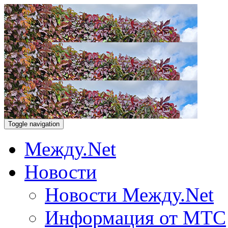
Toggle navigation
Между.Net
Новости
Новости Между.Net
Информация от МТС