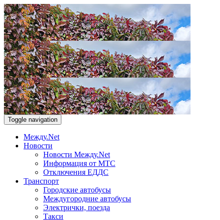
Toggle navigation
Между.Net
Новости
Новости Между.Net
Информация от МТС
Отключения ЕДДС
Транспорт
Городские автобусы
Междугородние автобусы
Электрички, поезда
Такси