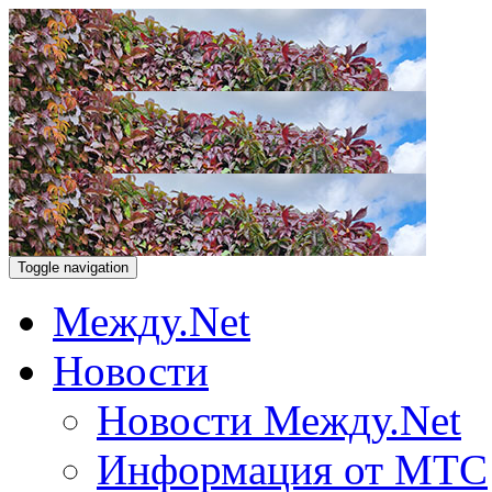
Toggle navigation
Между.Net
Новости
Новости Между.Net
Информация от МТС