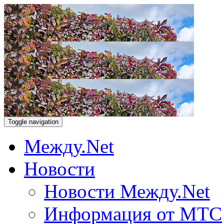
Toggle navigation
Между.Net
Новости
Новости Между.Net
Информация от МТС