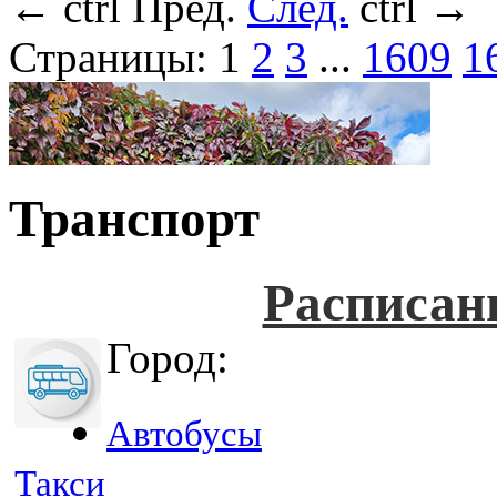
←
ctrl
Пред.
След.
ctrl
→
Страницы:
1
2
3
...
1609
1
Транспорт
Расписан
Город:
Автобусы
Такси