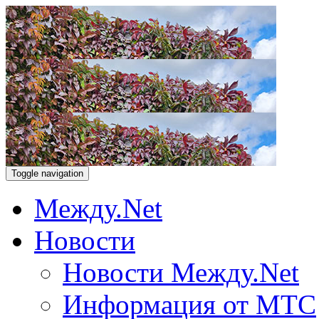
Toggle navigation
Между.Net
Новости
Новости Между.Net
Информация от МТС