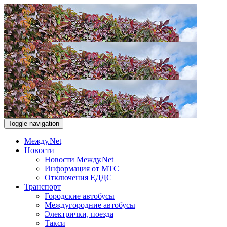
Toggle navigation
Между.Net
Новости
Новости Между.Net
Информация от МТС
Отключения ЕДДС
Транспорт
Городские автобусы
Междугородние автобусы
Электрички, поезда
Такси