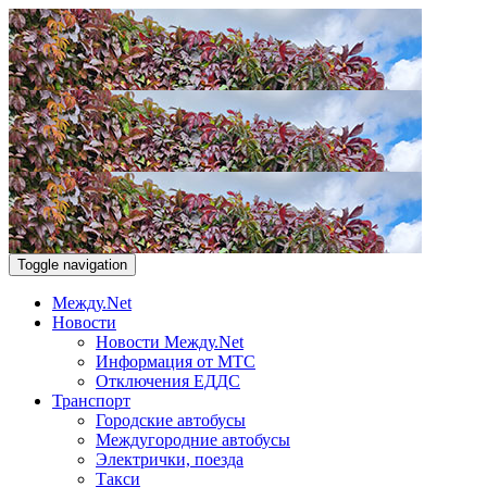
Toggle navigation
Между.Net
Новости
Новости Между.Net
Информация от МТС
Отключения ЕДДС
Транспорт
Городские автобусы
Междугородние автобусы
Электрички, поезда
Такси