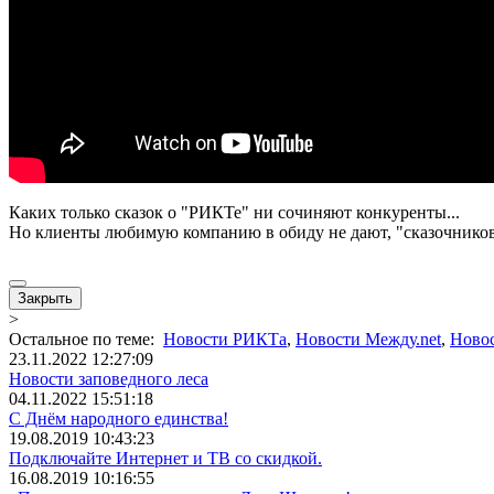
Каких только сказок о "РИКТе" ни сочиняют конкуренты...
Но клиенты любимую компанию в обиду не дают, "сказочников"
Закрыть
>
Остальное по теме:
Новости РИКТа
,
Новости Между.net
,
Ново
23.11.2022 12:27:09
Новости заповедного леса
04.11.2022 15:51:18
С Днём народного единства!
19.08.2019 10:43:23
Подключайте Интернет и ТВ со скидкой.
16.08.2019 10:16:55