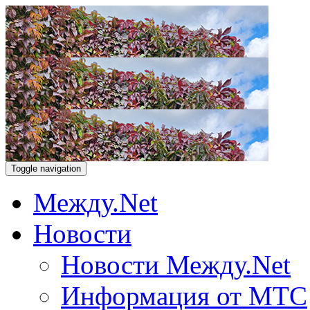
Toggle navigation
Между.Net
Новости
Новости Между.Net
Информация от МТС