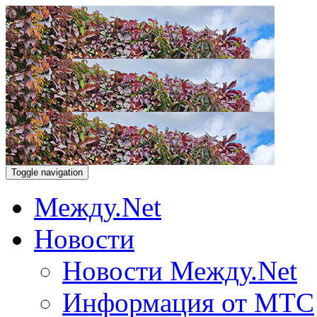
Toggle navigation
Между.Net
Новости
Новости Между.Net
Информация от МТС