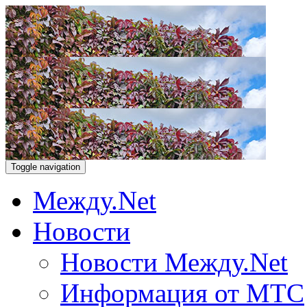
Toggle navigation
Между.Net
Новости
Новости Между.Net
Информация от МТС