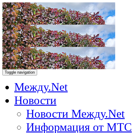
Toggle navigation
Между.Net
Новости
Новости Между.Net
Информация от МТС