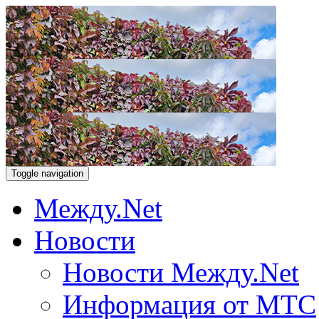
Toggle navigation
Между.Net
Новости
Новости Между.Net
Информация от МТС