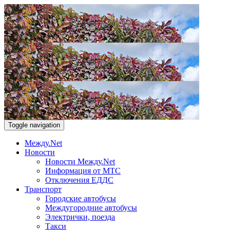
Toggle navigation
Между.Net
Новости
Новости Между.Net
Информация от МТС
Отключения ЕДДС
Транспорт
Городские автобусы
Междугородние автобусы
Электрички, поезда
Такси