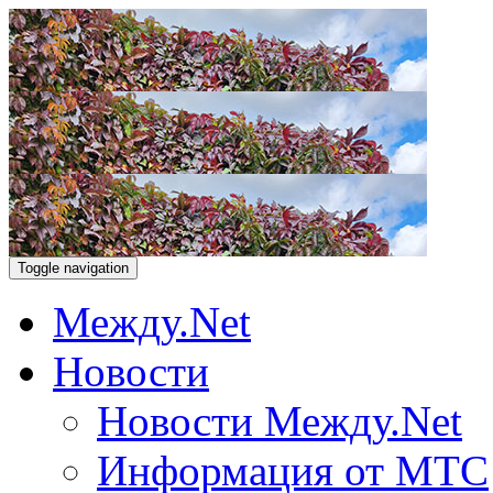
Toggle navigation
Между.Net
Новости
Новости Между.Net
Информация от МТС