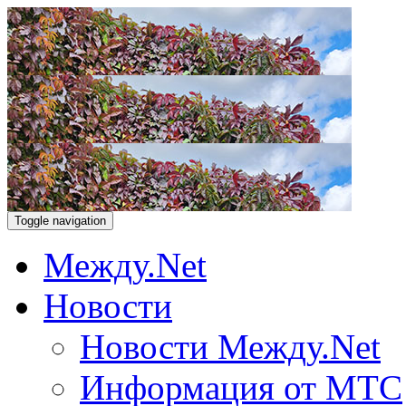
Toggle navigation
Между.Net
Новости
Новости Между.Net
Информация от МТС