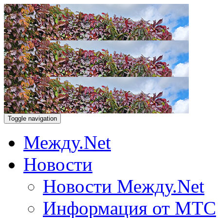
Toggle navigation
Между.Net
Новости
Новости Между.Net
Информация от МТС