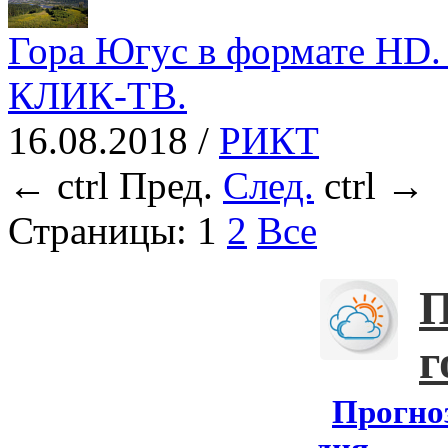
Гора Югус в формате HD. 
КЛИК-ТВ.
16.08.2018 /
РИКТ
←
ctrl
Пред.
След.
ctrl
→
Страницы:
1
2
Все
П
г
Прогноз