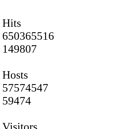
Hits
650365516
149807
Hosts
57574547
59474
Visitors