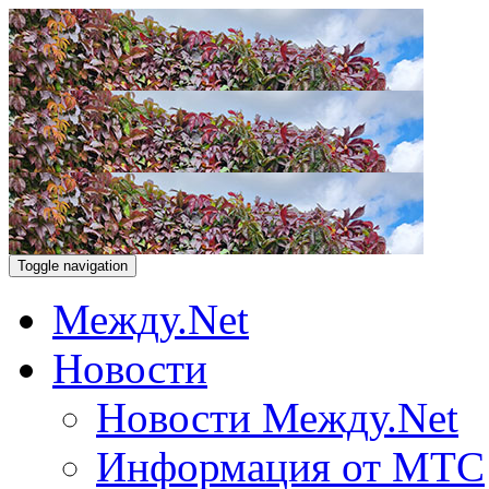
Toggle navigation
Между.Net
Новости
Новости Между.Net
Информация от МТС