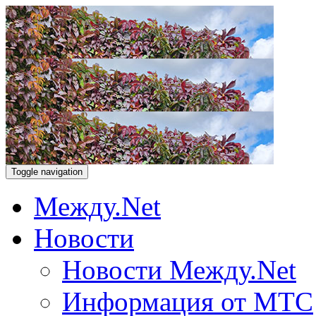
Toggle navigation
Между.Net
Новости
Новости Между.Net
Информация от МТС