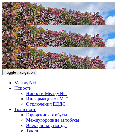
Toggle navigation
Между.Net
Новости
Новости Между.Net
Информация от МТС
Отключения ЕДДС
Транспорт
Городские автобусы
Междугородние автобусы
Электрички, поезда
Такси