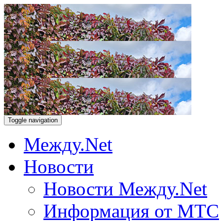
Toggle navigation
Между.Net
Новости
Новости Между.Net
Информация от МТС