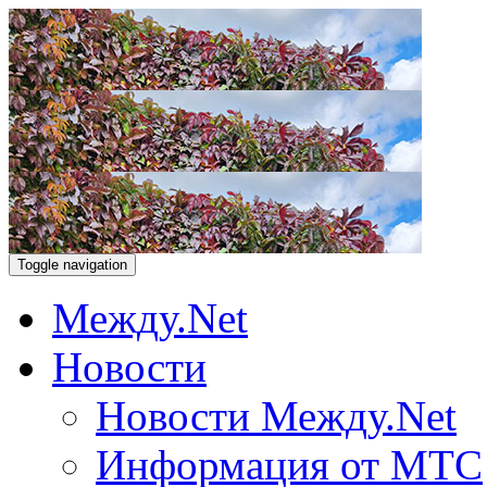
Toggle navigation
Между.Net
Новости
Новости Между.Net
Информация от МТС