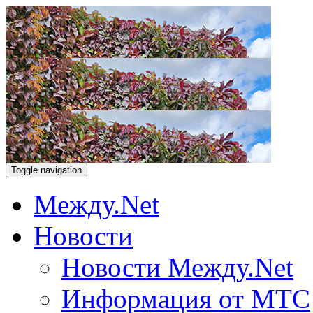
Toggle navigation
Между.Net
Новости
Новости Между.Net
Информация от МТС