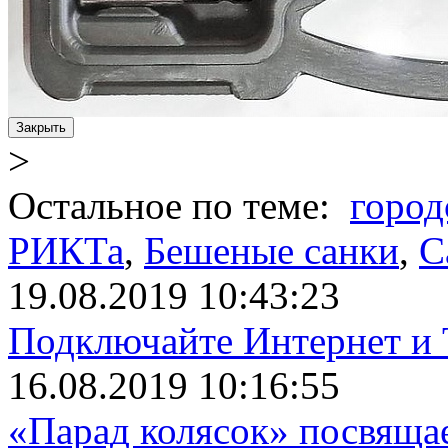
Закрыть
>
Остальное по теме:
город
РИКТа
,
Бешеные санки
,
С
19.08.2019 10:43:23
Подключайте Интернет и 
16.08.2019 10:16:55
«Парад колясок» посвяща