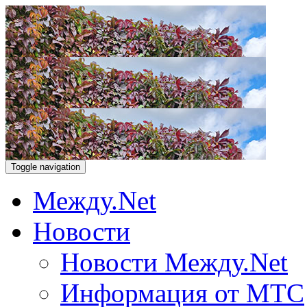
Toggle navigation
Между.Net
Новости
Новости Между.Net
Информация от МТС