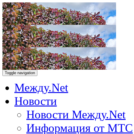
Toggle navigation
Между.Net
Новости
Новости Между.Net
Информация от МТС