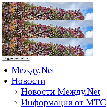
Toggle navigation
Между.Net
Новости
Новости Между.Net
Информация от МТС