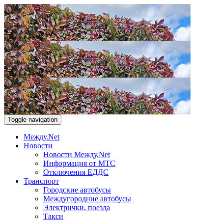
Toggle navigation
Между.Net
Новости
Новости Между.Net
Информация от МТС
Отключения ЕДДС
Транспорт
Городские автобусы
Междугородние автобусы
Электрички, поезда
Такси