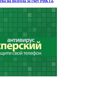
тва на полгода за счёт РИКТа
.