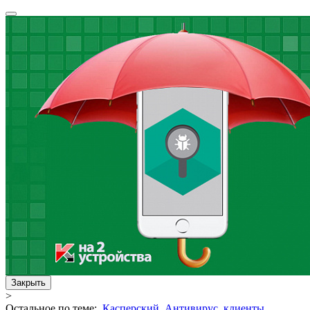
Закрыть
>
Остальное по теме:
Касперский
,
Антивирус
,
клиенты