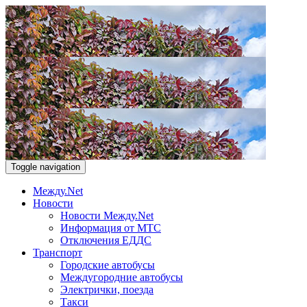
Toggle navigation
Между.Net
Новости
Новости Между.Net
Информация от МТС
Отключения ЕДДС
Транспорт
Городские автобусы
Междугородние автобусы
Электрички, поезда
Такси