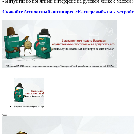
- Интуитивно понятный интерфейс на русском языке с массой н
Скачайте бесплатный антивирус «Касперский» на 2 устройс