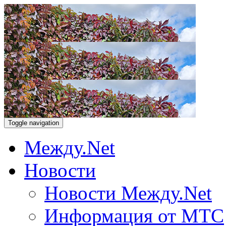
Toggle navigation
Между.Net
Новости
Новости Между.Net
Информация от МТС