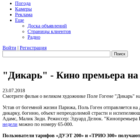
Погода
Камеры
Реклама
Еще
Доска объявлений
Страницы клиентов
Радио
Войти
|
Регистрация
Поиск
"Дикарь" - Кино премьера на
23.07.2018
Смотрите фильм о великом художнике Поле Гогене "Дикарь" на 
Устав от богемной жизни Парижа, Поль Гоген отправляется на 
дикарку, богиню, объект непреодолимой страсти и испепеляюще
Адамс, Малик Зиди. Режиссер: Эдуард Делюк. "Кинопремьера
недели
можно по номеру 65-000.
Пользователи тарифов «ДУЭТ 200» и «ТРИО 300» получа