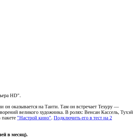
мьера HD".
и он оказывается на Таити. Там он встречает Техуру —
ворений великого художника. В ролях: Венсан Кассель, Тухэй
в пакете
"Настрой кино"
.
Подключить его в тест на 2
ей в месяц).