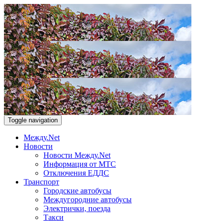
Toggle navigation
Между.Net
Новости
Новости Между.Net
Информация от МТС
Отключения ЕДДС
Транспорт
Городские автобусы
Междугородние автобусы
Электрички, поезда
Такси