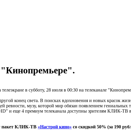
 "Кинопремьере".
телеэкране в субботу, 28 июля в 00:30 на телеканале "Кинопре
другой конец света. В поисках вдохновения и новых красок жизн
й ревности, музу, которой мир обязан появлением гениальных т
 HD" и еще 4 премиум телеканала доступны зрителям КЛИК-ТВ 
ют пакет КЛИК-ТВ
«Настрой кино»
со скидкой 50% (за 190 рубл