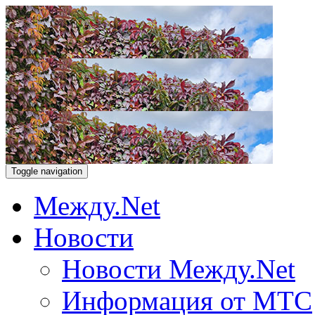
Toggle navigation
Между.Net
Новости
Новости Между.Net
Информация от МТС