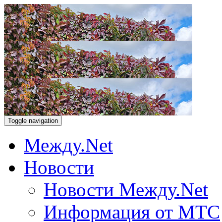
Toggle navigation
Между.Net
Новости
Новости Между.Net
Информация от МТС