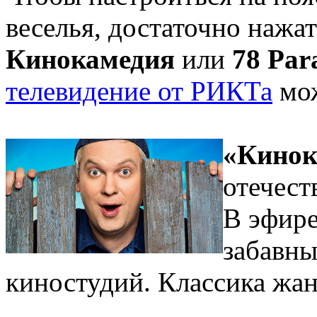
веселья, достаточно нажа
Кинокамедия
или
78 Par
телевидение от РИКТа
мож
«Кинок
отечест
В эфире
забавн
киностудий. Классика жан