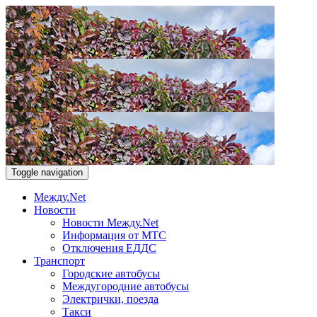
Toggle navigation
Между.Net
Новости
Новости Между.Net
Информация от МТС
Отключения ЕДДС
Транспорт
Городские автобусы
Междугородние автобусы
Электрички, поезда
Такси