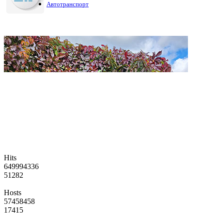
Автотранспорт
Hits
649994336
51282
Hosts
57458458
17415