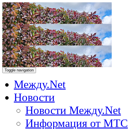
Toggle navigation
Между.Net
Новости
Новости Между.Net
Информация от МТС