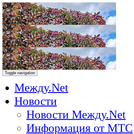
Toggle navigation
Между.Net
Новости
Новости Между.Net
Информация от МТС