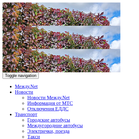
Toggle navigation
Между.Net
Новости
Новости Между.Net
Информация от МТС
Отключения ЕДДС
Транспорт
Городские автобусы
Междугородние автобусы
Электрички, поезда
Такси