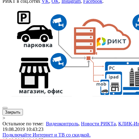
РИКТ в соц.сетях
VK
,
OK
,
Instagram
,
Facebook
.
Закрыть
>
Остальное по теме:
Видеоконтроль
,
Новости РИКТа
,
КЛИК-Ин
19.08.2019 10:43:23
Подключайте Интернет и ТВ со скидкой.