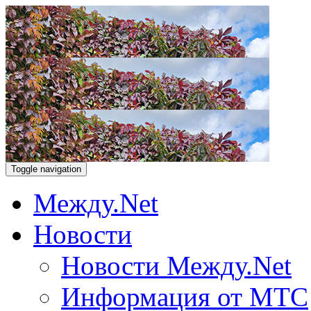
Toggle navigation
Между.Net
Новости
Новости Между.Net
Информация от МТС