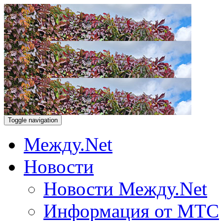
Toggle navigation
Между.Net
Новости
Новости Между.Net
Информация от МТС