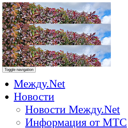
Toggle navigation
Между.Net
Новости
Новости Между.Net
Информация от МТС