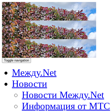
Toggle navigation
Между.Net
Новости
Новости Между.Net
Информация от МТС