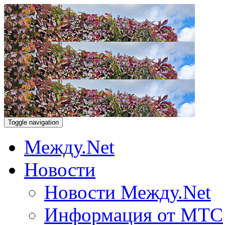
Toggle navigation
Между.Net
Новости
Новости Между.Net
Информация от МТС