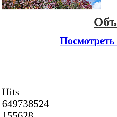
Объ
Посмотреть 
Hits
649738524
155628