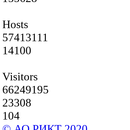
Hosts
57413111
14100
Visitors
66249195
23308
104
© АО РИКТ 2020