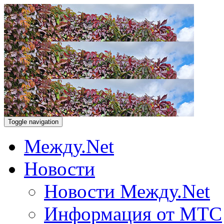
Toggle navigation
Между.Net
Новости
Новости Между.Net
Информация от МТС