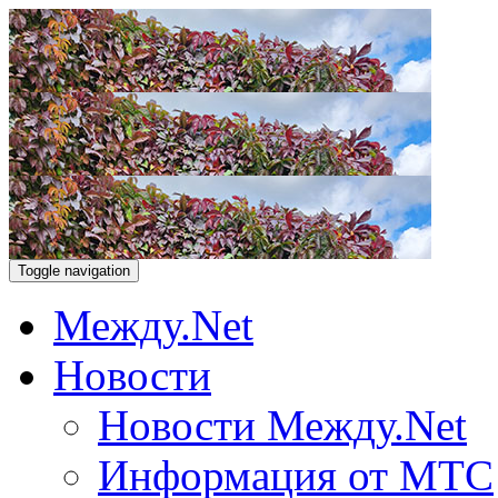
Toggle navigation
Между.Net
Новости
Новости Между.Net
Информация от МТС