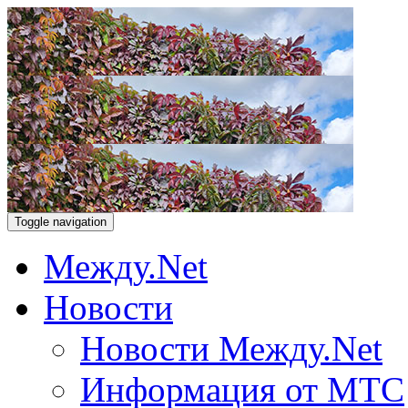
Toggle navigation
Между.Net
Новости
Новости Между.Net
Информация от МТС