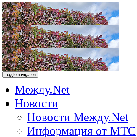
Toggle navigation
Между.Net
Новости
Новости Между.Net
Информация от МТС