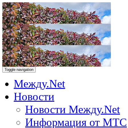
Toggle navigation
Между.Net
Новости
Новости Между.Net
Информация от МТС