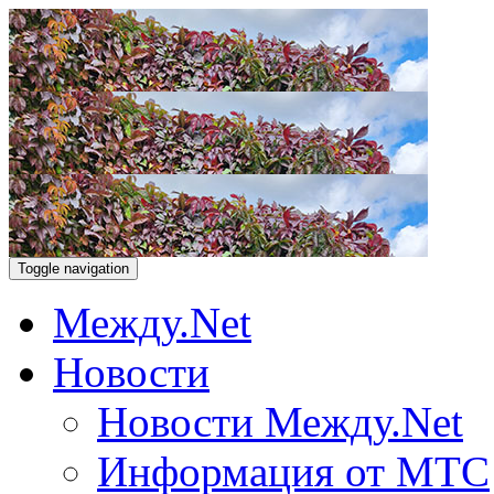
Toggle navigation
Между.Net
Новости
Новости Между.Net
Информация от МТС