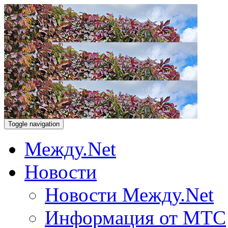
Toggle navigation
Между.Net
Новости
Новости Между.Net
Информация от МТС