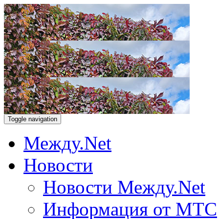
Toggle navigation
Между.Net
Новости
Новости Между.Net
Информация от МТС