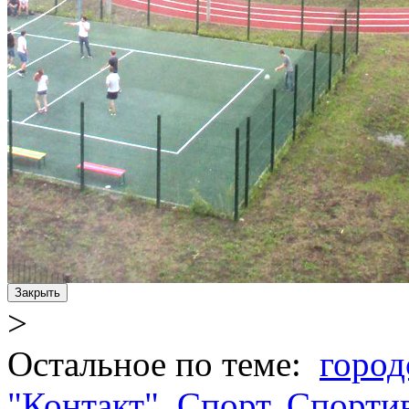
Закрыть
>
Остальное по теме:
город
"Контакт"
,
Спорт
,
Спорти