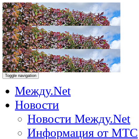
Toggle navigation
Между.Net
Новости
Новости Между.Net
Информация от МТС